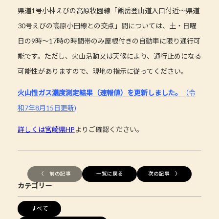
県道1号小林えびの高原牧園線「甑岳登山道入口付近～県道
30号えびの高原小田線との交点」間については、土・日曜
日の9時～17時の時間帯のみ屋根付きの自動車に限り通行可
能です。ただし、火山活動又は天候により、通行止めになる
可能性がありますので、現地の指示に従ってください。
火山性ガス濃度測定結果（速報値）を更新しました。
（令
和7年8月15日更新
)
詳しくは宮崎県HP
よりご確認ください。
〈 前の記事
一覧に戻る
次の記事 〉
カテゴリー
すべて