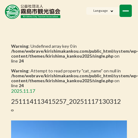
ニュース
Language
会員一覧
お問い合わせ
Warning
: Undefined array key 0 in
/home/webrave/kirishimakankou.com/public_html/system/wp
content/themes/kirishima_kankou2025/single.php
on
line
24
Warning
: Attempt to read property "cat_name" on null in
/home/webrave/kirishimakankou.com/public_html/system/wp
content/themes/kirishima_kankou2025/single.php
on
line
24
2025.11.17
251114113415257_20251117130312