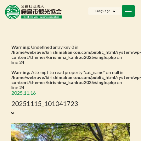
ニュース
Language
会員一覧
お問い合わせ
Warning
: Undefined array key 0 in
/home/webrave/kirishimakankou.com/public_html/system/wp
content/themes/kirishima_kankou2025/single.php
on
line
24
Warning
: Attempt to read property "cat_name" on null in
/home/webrave/kirishimakankou.com/public_html/system/wp
content/themes/kirishima_kankou2025/single.php
on
line
24
2025.11.16
20251115_101041723