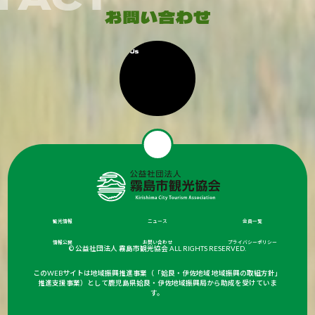
観光情報
ニュース
会員一覧
情報公開
お問い合わせ
プライバシーポリシー
© 公益社団法人 霧島市観光協会 ALL RIGHTS RESERVED.
このWEBサイトは地域振興推進事業（「姶良・伊佐地域 地域振興の取組方針」
推進支援事業）として鹿児島県姶良・伊佐地域振興局から助成を受けていま
す。