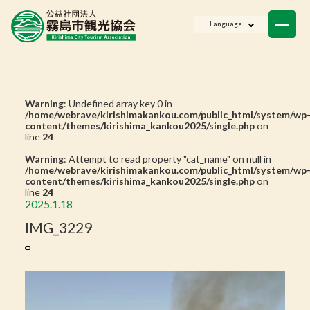
ニュース
Language
会員一覧
お問い合わせ
Warning
: Undefined array key 0 in
/home/webrave/kirishimakankou.com/public_html/system/wp
content/themes/kirishima_kankou2025/single.php
on
line
24
Warning
: Attempt to read property "cat_name" on null in
/home/webrave/kirishimakankou.com/public_html/system/wp
content/themes/kirishima_kankou2025/single.php
on
line
24
2025.1.18
IMG_3229