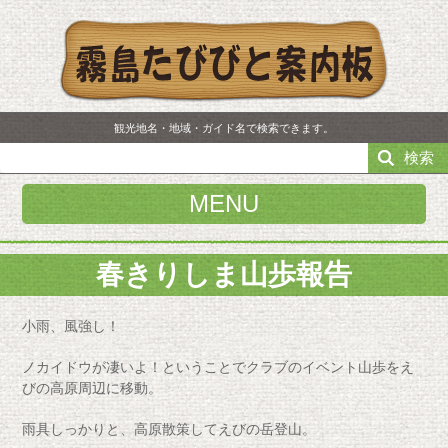
観光地名・地域・ガイド名で検索できます。
検索
MENU
春きりしま山歩報告
小雨、風強し！
ノカイドウが凄いよ！ということでクラブのイベント山歩をえ
びの高原周辺に移動。
雨具しっかりと、高原散策してえびの岳登山。