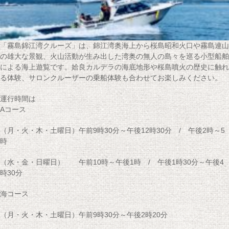
「霧島錦江湾クルーズ」は、錦江湾奥海上から桜島昭和火口や霧島連山
の雄大な景観、火山活動が生み出した湾奥の無人の島々を巡る小型船舶
による海上遊覧です。姶良カルデラの海底地形や桜島噴火の歴史に触れ
る体験、サロンクルーザーの乗船体験も合わせてお楽しみください。
運行時間は
Aコース
（月・火・木・土曜日）午前9時30分～午後12時30分 / 午後2時～5
時
（水・金・日曜日） 午前10時～午後1時 / 午後1時30分～午後4
時30分
海コース
（月・火・木・土曜日）午前9時30分～午後2時20分