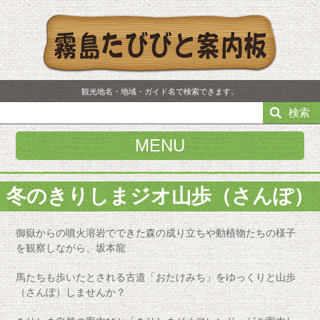
観光地名・地域・ガイド名で検索できます。
検索
MENU
冬のきりしまジオ山歩（さんぽ）
御嶽からの噴火溶岩でできた森の成り立ちや動植物たちの様子
を観察しながら、坂本龍
馬たちも歩いたとされる古道「おたけみち」をゆっくりと山歩
（さんぽ）しませんか？