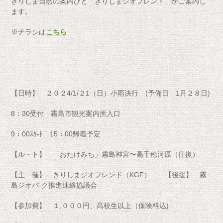
きりしま自然の案内びと「きりしまジオフレンド」がご案内し
ます。
※チラシは
こちら
【日時】 ２０２4/1/２1（日）小雨決行 (予備日 1月２８日)
8：30受付 霧島市観光案内所入口
9：00ｽﾀ-ﾄ 15：00帰着予定
【ル－ト】 「おたけみち」霧島神宮〜高千穂河原（往復）
【主 催】 きりしまジオフレンド（KGF） 【後援】 霧
島ジオパ-ク推進連絡協議会
【参加費】 １,０００円、高校生以上（保険料込)