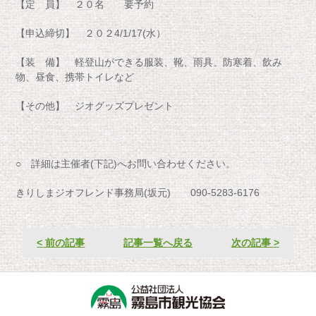
【定 員】 ２０名 要予約
【申込締切】 ２０２4/1/17(水）
【装 備】 軽登山ができる服装、靴、雨具、防寒着、飲み
物、昼食、携帯トイレなど
【その他】 ジオグッズプレゼント
○ 詳細は主催者(下記)へお問い合わせください。
きりしまジオフレンド事務局(坂元) 090-5283-6176
<
前の記事
記事一覧へ戻る
次の記事
>