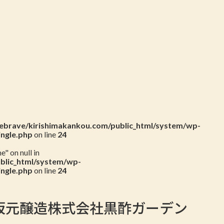
新聞
成員名單
聯絡我們
brave/kirishimakankou.com/public_html/system/wp-
ingle.php
on line
24
" on null in
blic_html/system/wp-
ingle.php
on line
24
坂元醸造株式会社黒酢ガーデン