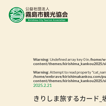
Warning
: Undefined array key 0 in
/home/we
content/themes/kirishima_kankou2025/s
Warning
: Attempt to read property "cat_name
/home/webrave/kirishimakankou.com/pu
content/themes/kirishima_kankou2025/s
2025.2.21
きりしま旅するカード_