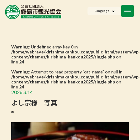
新聞
Language
成員名單
聯絡我們
Warning
: Undefined array key 0 in
/home/webrave/kirishimakankou.com/public_html/system/wp
content/themes/kirishima_kankou2025/single.php
on
line
24
Warning
: Attempt to read property "cat_name" on null in
/home/webrave/kirishimakankou.com/public_html/system/wp
content/themes/kirishima_kankou2025/single.php
on
line
24
2026.3.14
よし宗様 写真