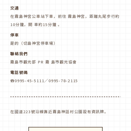
交通
在霧島神宮公車站下車，前往 霧島神宮，距離丸尾步行約
10分鐘，開 車約15分鐘 。
停車
是的（切島神宮停車場）
聯絡我們
霧島市觀光部 PR 霧 島市觀光協會
電話號碼
☎0995-45-5111／0995-78-2115
在國道223號沿線靠近霧島神話村公園設有資訊牌。