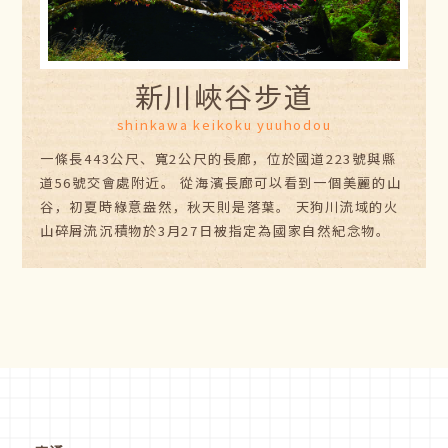
新川峽谷步道
shinkawa keikoku yuuhodou
一條長443公尺、寬2公尺的長廊，位於國道223號與縣
道56號交會處附近。 從海濱長廊可以看到一個美麗的山
谷，初夏時綠意盎然，秋天則是落葉。 天狗川流域的火
山碎屑流沉積物於3月27日被指定為國家自然紀念物。