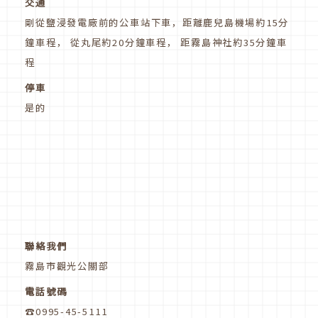
交通
剛從鹽浸發電廠前的公車站下車，距離鹿兒島機場約15分
鐘車程， 從丸尾約20分鐘車程， 距霧島神社約35分鐘車
程
停車
是的
聯絡我們
霧島市觀光公關部
電話號碼
☎0995-45-5111