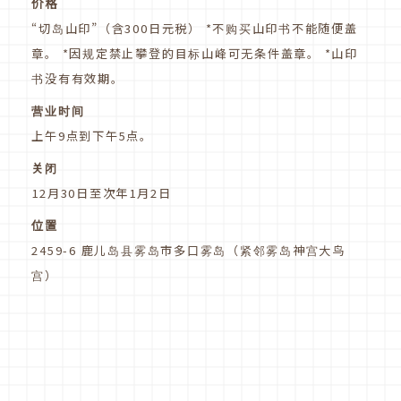
价格
“切岛山印”（含300日元税） *不购买山印书不能随便盖
章。 *因规定禁止攀登的目标山峰可无条件盖章。 *山印
书没有有效期。
营业时间
上午9点到下午5点。
关闭
12月30日至次年1月2日
位置
2459-6 鹿儿岛县雾岛市多口雾岛（紧邻雾岛神宫大鸟
宫）