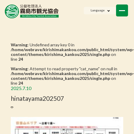
ニュース
Language
会員一覧
お問い合わせ
Warning
: Undefined array key 0 in
/home/webrave/kirishimakankou.com/public_html/system/wp
content/themes/kirishima_kankou2025/single.php
on
line
24
Warning
: Attempt to read property "cat_name" on null in
/home/webrave/kirishimakankou.com/public_html/system/wp
content/themes/kirishima_kankou2025/single.php
on
line
24
2025.7.10
hinatayama202507