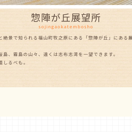
惣陣が丘展望所
sojingaokatembosho
と絶景で知られる福山町牧之原にある「惣陣が丘」にある展望
桜島、霧島の山々、遠くは志布志湾を一望できます。
道しるべも。