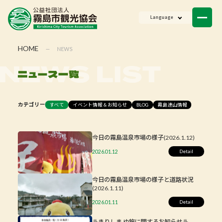
ニュース
Language
会員一覧
HOME
—
NEWS
お問い合わせ
すべて
イベント情報＆お知らせ
BLOG
霧島連山情報
カテゴリー
今日の霧島温泉市場の様子(2026.1.12)
2026.01.12
今日の霧島温泉市場の様子と道路状況
(2026.1.11)
2026.01.11
♨きりしま ゆ旅に関するお知らせ♨