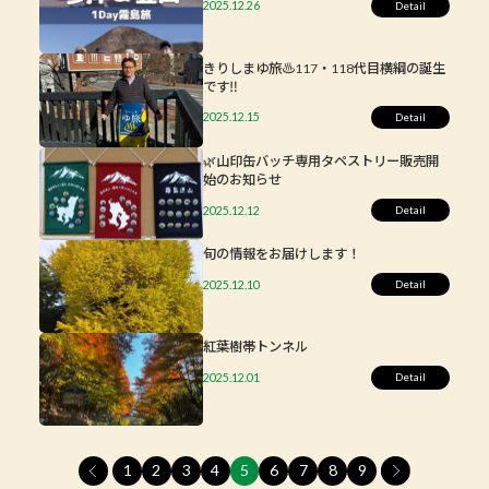
2025.12.26
きりしまゆ旅♨117・118代目横綱の誕生
です‼
2025.12.15
🌿山印缶バッチ専用タペストリー販売開
始のお知らせ
2025.12.12
旬の情報をお届けします！
2025.12.10
紅葉樹帯トンネル
2025.12.01
1
2
3
4
5
6
7
8
9