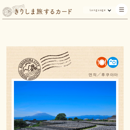
Language
면적／
후쿠야마