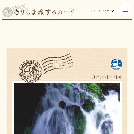
Language
면적／
키리시마