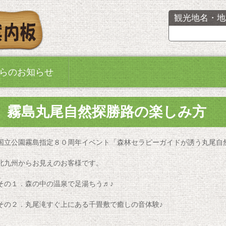
観光地名・地
らのお知らせ
霧島丸尾自然探勝路の楽しみ方
国立公園霧島指定８０周年イベント「森林セラピーガイドが誘う丸尾自
北九州からお見えのお客様です。
その１．森の中の温泉で足湯ちう♬♪
その２．丸尾滝すぐ上にある千畳敷で癒しの音体験♪